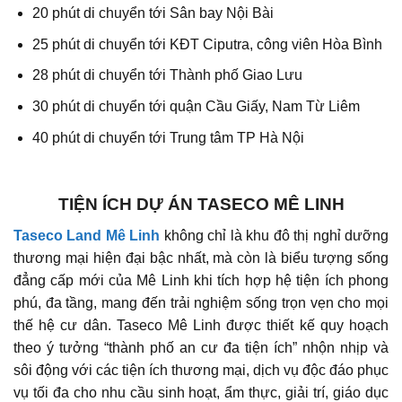
20 phút di chuyển tới Sân bay Nội Bài
25 phút di chuyển tới KĐT Ciputra, công viên Hòa Bình
28 phút di chuyển tới Thành phố Giao Lưu
30 phút di chuyển tới quận Cầu Giấy, Nam Từ Liêm
40 phút di chuyển tới Trung tâm TP Hà Nội
TIỆN ÍCH DỰ ÁN TASECO MÊ LINH
Taseco Land Mê Linh
không chỉ là khu đô thị nghỉ dưỡng
thương mại hiện đại bậc nhất, mà còn là biểu tượng sống
đẳng cấp mới của Mê Linh khi tích hợp hệ tiện ích phong
phú, đa tầng, mang đến trải nghiệm sống trọn vẹn cho mọi
thế hệ cư dân. Taseco Mê Linh được thiết kế quy hoạch
theo ý tưởng “thành phố an cư đa tiện ích” nhộn nhịp và
sôi động với các tiện ích thương mại, dịch vụ độc đáo phục
vụ tối đa cho nhu cầu sinh hoạt, ẩm thực, giải trí, giáo dục