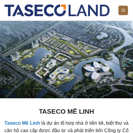
Bỏ
qua
nội
dung
TASECO MÊ LINH
Taseco Mê Linh
là dự án tổ hợp nhà ở liền kề, biệt thự và
căn hộ cao cấp được đầu tư và phát triển bởi Công ty Cổ